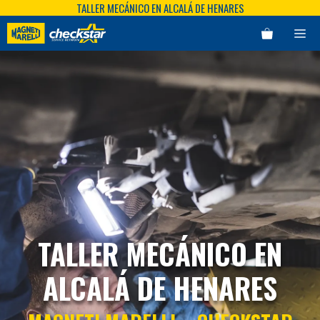
TALLER MECÁNICO EN ALCALÁ DE HENARES
Saltar
al
ME
contenido
TALLER MECÁNICO EN
ALCALÁ DE HENARES